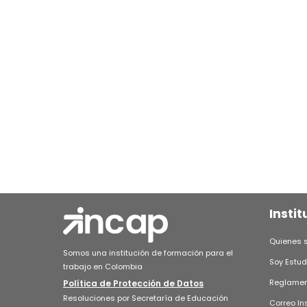
Solicitudes acad
Consulta.
Instit
Quienes 
Somos una institución de formación para el
Soy Estud
trabajo en Colombia
Reglament
Política de Protección de Datos
Resoluciones por Secretaría de Educación
Correo In