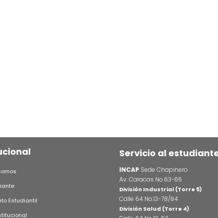
émicas
Soli
ucional
Servicio al estudiant
INCAP
Sede Chapinero
somos
Av. Caracas No.63-66
iante
División Industrial (Torre 5)
Calle 64 No.13-78/84
o Estudiantil
División Salud (Torre 4)
stitucional