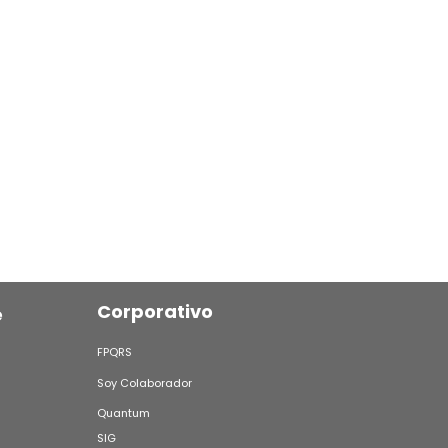
cita practicante
Ver Más
Corporativo
e
FPQRS
Soy Colaborador
Quantum
SIG